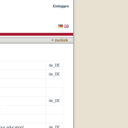
Einloggen
« zurück
de_DE
de_DE
de_DE
7
ious education]
de_DE