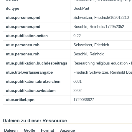
dc.type
BookPart
utue.personen.pnd
Schweitzer, Friedrich/163012210
utue.personen.pnd
Boschki, Reinhold/172952352
utue.publikation.seiten
9-22
utue.personen.roh
Schweitzer, Friedrich
utue.personen.roh
Boschki, Reinhold
utue.publikation.buchdesbeitrags
Researching religious education 
utue.titel.verfasserangabe
Friedrich Schweitzer, Reinhold Bo
utue.publikation.abrufzeichen
o031
utue.publikation.swbdatum
2202
utue.artikel.ppn
1729036627
Dateien zu dieser Ressource
Dateien
Größe
Format
Anzeige