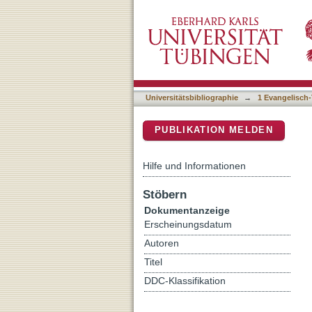
Introduction [in: Research
DSpace Repositorium (Manakin b
Universitätsbibliographie
→
1 Evangelisch-
PUBLIKATION MELDEN
Hilfe und Informationen
Stöbern
Dokumentanzeige
Erscheinungsdatum
Autoren
Titel
DDC-Klassifikation