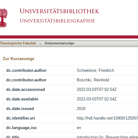
ing religious education]
asiert)
Theologische Fakultät
→
Dokumentanzeige
Zur Kurzanzeige
dc.contributor.author
Schweitzer, Friedrich
dc.contributor.author
Boschki, Reinhold
dc.date.accessioned
2022-03-03T07:02:54Z
dc.date.available
2022-03-03T07:02:54Z
dc.date.issued
2018
dc.identifier.uri
http://hdl.handle.net/10900/12500
dc.language.iso
en
dc.title
Introduction [in: Researching relig