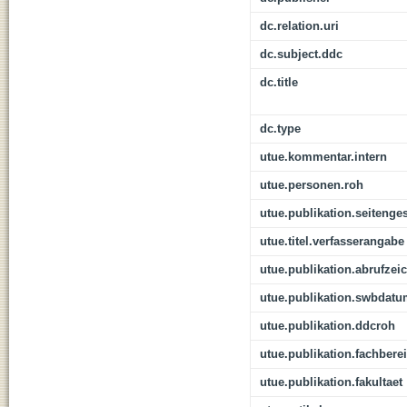
dc.relation.uri
dc.subject.ddc
dc.title
dc.type
utue.kommentar.intern
utue.personen.roh
utue.publikation.seitenge
utue.titel.verfasserangabe
utue.publikation.abrufzei
utue.publikation.swbdat
utue.publikation.ddcroh
utue.publikation.fachbere
utue.publikation.fakultaet