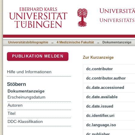
Verlauf der Dunkeladaptationsendschwelle im
DSpace Repositorium (Manakin basiert)
Universitätsbibliographie
→
4 Medizinische Fakultät
→
Dokumentanzeige
PUBLIKATION MELDEN
Zur Kurzanzeige
dc.contributor
Hilfe und Informationen
dc.contributor.author
Stöbern
dc.date.accessioned
Dokumentanzeige
dc.date.available
Erscheinungsdatum
Autoren
dc.date.issued
Titel
dc.identifier.uri
DDC-Klassifikation
dc.language.iso
dc.publisher