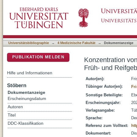
Konzentration von Purinen und Pyrimidinen 
DSpace Repositorium (Manakin basiert)
eine Beobachtungsstudie
Universitätsbibliographie
→
4 Medizinische Fakultät
→
Dokumentanzeige
PUBLIKATION MELDEN
Konzentration von
Früh- und Reifge
Hilfe und Informationen
Autor(en):
Fri
Stöbern
Tübinger Autor(en):
Fri
Dokumentanzeige
Sonstige Beteiligte:
Ebe
Erscheinungsdatum
Erscheinungsjahr:
20
Autoren
Verlagsangabe:
Tü
Titel
Sprache:
De
DDC-Klassifikation
Referenz zum Volltext:
htt
Dokumentart:
Dis