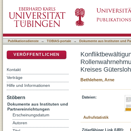
Konfliktbewältigung und Autoritätserhalt: V
DSpace Repositorium (Manakin basiert)
Schiedsrichtern im Fußball : am Beispiel des
Publikationsdienste
→
TOBIAS-portale
→
Dokumente aus Instituten und Pa
Konfliktbewältigun
VERÖFFENTLICHEN
Rollenwahrnehmun
Kreises Gütersloh
Kontakt
Verträge
Bethlehem, Arne
Hilfe und Informationen
Stöbern
Dateien:
Dokumente aus Instituten und
Partnereinrichtungen
Erscheinungsdatum
Aufrufstatistik
Autoren
Zitierfähiger Link (URI):
Titel