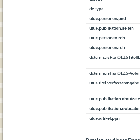
dc.type
utue.personen.pnd
utue.publikation.seiten
utue.personen.roh
utue.personen.roh
dcterms.isPartOf.ZSTitelI
dcterms.isPartOf.ZS-Vol
utue.titel.verfasserangabe
utue.publikation.abrufzei
utue.publikation.swbdat
utue.artikel.ppn