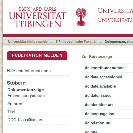
Unrestrained β -reduction
DSpace Repositorium (Manakin basiert)
Universitätsbibliographie
→
5 Philosophische Fakultät
→
Dokumentanzeig
PUBLIKATION MELDEN
Zur Kurzanzeige
dc.contributor.author
Hilfe und Informationen
dc.date.accessioned
Stöbern
dc.date.available
Dokumentanzeige
dc.date.issued
Erscheinungsdatum
Autoren
dc.identifier.uri
Titel
dc.language.iso
DDC-Klassifikation
dc.relation.uri
dc.title