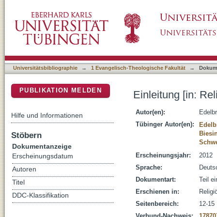
Einleitung [in: Religiöse Vielfalt in der Kita]
DSpace Repositorium (Manakin basiert)
Universitätsbibliographie
→
1 Evangelisch-Theologische Fakultät
→
Dokum
PUBLIKATION MELDEN
Einleitung [in: Rel
Autor(en):
Edelb
Hilfe und Informationen
Tübinger Autor(en):
Edelb
Biesin
Stöbern
Schwe
Dokumentanzeige
Erscheinungsjahr:
2012
Erscheinungsdatum
Sprache:
Deuts
Autoren
Dokumentart:
Teil e
Titel
Erschienen in:
Religi
DDC-Klassifikation
Seitenbereich:
12-15
Verbund-Nachweis:
17870