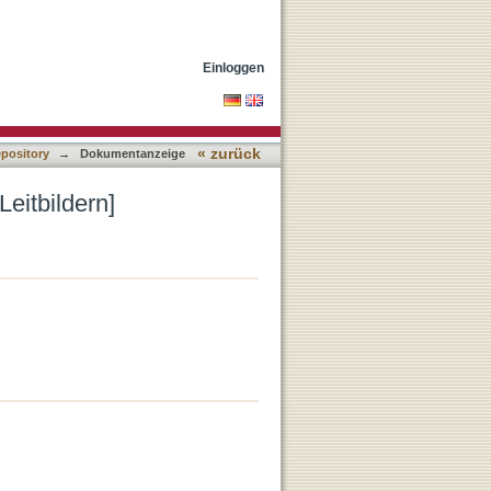
Einloggen
« zurück
epository
→
Dokumentanzeige
eitbildern]