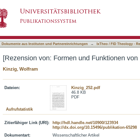
nd Funktionen von Leitbildern]
asiert)
Dokumente aus Instituten und Partnereinrichtungen
→
IxTheo / FID Theology - R
[Rezension von: Formen und Funktionen von L
Kinzig, Wolfram
Dateien:
Kinzig_252.pdf
46.8 KB
PDF
Aufrufstatistik
Zitierfähiger Link (URI):
http://hdl.handle.net/10900/123934
http://dx.doi.org/10.15496/publikation-65298
Dokumentart:
Wissenschaftlicher Artikel