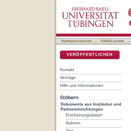
[Rezension von: Formen u
DSpace Repositorium (Manakin b
Publikationsdienste
→
TOBIAS-portale
→
VERÖFFENTLICHEN
Kontakt
Verträge
Hilfe und Informationen
Stöbern
Dokumente aus Instituten und
Partnereinrichtungen
Erscheinungsdatum
Autoren
Titel