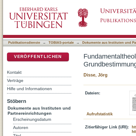
Fundamentaltheologie als theologische Apolo
DSpace Repositorium (Manakin basiert)
Publikationsdienste
→
TOBIAS-portale
→
Dokumente aus Instituten und Pa
Fundamentaltheolo
VERÖFFENTLICHEN
Grundbestimmung 
Kontakt
Disse, Jörg
Verträge
Hilfe und Informationen
Dateien:
Stöbern
Dokumente aus Instituten und
Partnereinrichtungen
Aufrufstatistik
Erscheinungsdatum
Zitierfähiger Link (URI):
ht
Autoren
ht
Titel