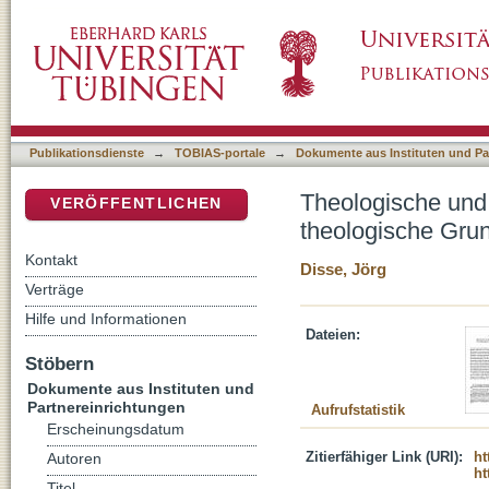
Theologische und historisch-kritische Exege
DSpace Repositorium (Manakin basiert)
Publikationsdienste
→
TOBIAS-portale
→
Dokumente aus Instituten und Pa
Theologische und 
VERÖFFENTLICHEN
theologische Gru
Kontakt
Disse, Jörg
Verträge
Hilfe und Informationen
Dateien:
Stöbern
Dokumente aus Instituten und
Partnereinrichtungen
Aufrufstatistik
Erscheinungsdatum
Zitierfähiger Link (URI):
ht
Autoren
ht
Titel