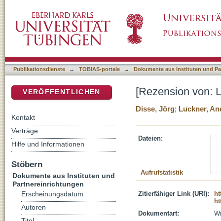
[Rezension von: Luckner, Andreas, 1962-, Ex
DSpace Repositorium (Manakin basiert)
Publikationsdienste
→
TOBIAS-portale
→
Dokumente aus Instituten und Pa
[Rezension von: L
VERÖFFENTLICHEN
Disse, Jörg
;
Luckner, An
Kontakt
Verträge
Dateien:
Hilfe und Informationen
Stöbern
Aufrufstatistik
Dokumente aus Instituten und
Partnereinrichtungen
Zitierfähiger Link (URI):
ht
Erscheinungsdatum
ht
Autoren
Dokumentart:
Wi
Titel