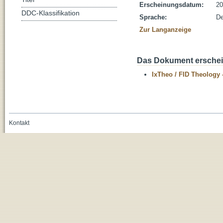
Erscheinungsdatum:
20
DDC-Klassifikation
Sprache:
De
Zur Langanzeige
Das Dokument erschein
IxTheo / FID Theology 
Kontakt