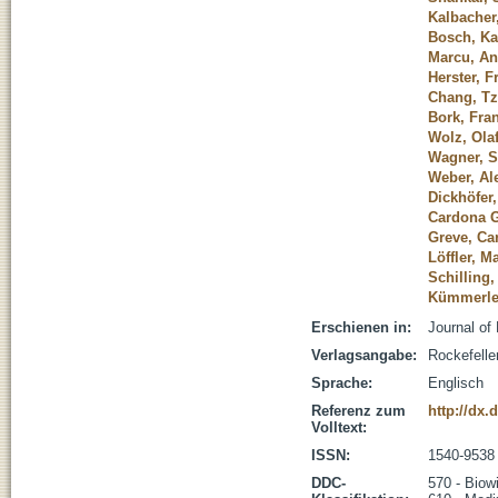
Kalbacher
Bosch, Ka
Marcu, An
Herster, F
Chang, T
Bork, Fra
Wolz, Olaf
Wagner, 
Weber, Al
Dickhöfer
Cardona G
Greve, Ca
Löffler, M
Schilling
Kümmerle
Erschienen in:
Journal of
Verlagsangabe:
Rockefelle
Sprache:
Englisch
Referenz zum
http://dx.
Volltext:
ISSN:
1540-9538
DDC-
570 - Biow