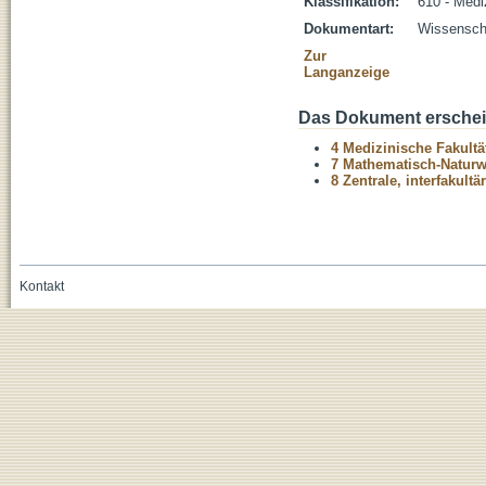
Klassifikation:
610 - Medi
Dokumentart:
Wissenscha
Zur
Langanzeige
Das Dokument erschein
4 Medizinische Fakultä
7 Mathematisch-Naturwi
8 Zentrale, interfakult
Kontakt