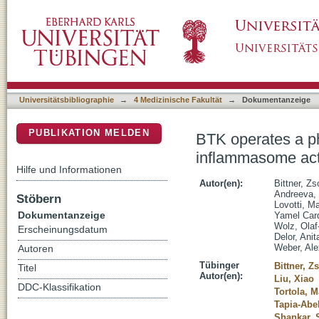
BTK operates a phospho-tyrosine switch to 
DSpace Repositorium (Manakin basiert)
Universitätsbibliographie
→
4 Medizinische Fakultät
→
Dokumentanzeige
PUBLIKATION MELDEN
BTK operates a p
inflammasome act
Hilfe und Informationen
Autor(en):
Bittner, Z
Andreeva, 
Stöbern
Lovotti, Ma
Dokumentanzeige
Yamel Car
Wolz, Olaf
Erscheinungsdatum
Delor, Anit
Weber, Ale
Autoren
Tübinger
Bittner, Z
Titel
Autor(en):
Liu, Xiao
DDC-Klassifikation
Tortola, M
Tapia-Abe
Shankar, 