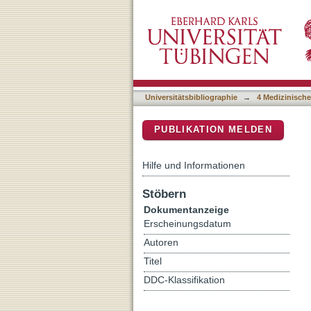
Comprehensive Genomic an
DSpace Repositorium (Manakin b
Patients with Rare Cance
Universitätsbibliographie
→
4 Medizinische
PUBLIKATION MELDEN
Hilfe und Informationen
Stöbern
Dokumentanzeige
Erscheinungsdatum
Autoren
Titel
DDC-Klassifikation