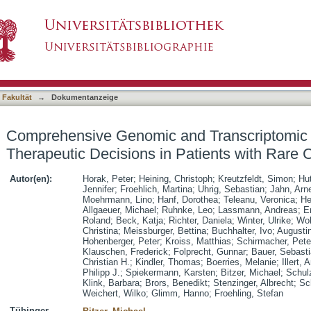
d Transcriptomic Analysis for Guiding Therap
asiert)
rs
 Fakultät
→
Dokumentanzeige
Comprehensive Genomic and Transcriptomic A
Therapeutic Decisions in Patients with Rare 
Autor(en):
Horak, Peter
;
Heining, Christoph
;
Kreutzfeldt, Simon
;
Hut
Jennifer
;
Froehlich, Martina
;
Uhrig, Sebastian
;
Jahn, Arn
Moehrmann, Lino
;
Hanf, Dorothea
;
Teleanu, Veronica
;
He
Allgaeuer, Michael
;
Ruhnke, Leo
;
Lassmann, Andreas
;
E
Roland
;
Beck, Katja
;
Richter, Daniela
;
Winter, Ulrike
;
Wol
Christina
;
Meissburger, Bettina
;
Buchhalter, Ivo
;
Augustin
Hohenberger, Peter
;
Kroiss, Matthias
;
Schirmacher, Pete
Klauschen, Frederick
;
Folprecht, Gunnar
;
Bauer, Sebast
Christian H.
;
Kindler, Thomas
;
Boerries, Melanie
;
Illert, 
Philipp J.
;
Spiekermann, Karsten
;
Bitzer, Michael
;
Schul
Klink, Barbara
;
Brors, Benedikt
;
Stenzinger, Albrecht
;
Sc
Weichert, Wilko
;
Glimm, Hanno
;
Froehling, Stefan
Tübinger