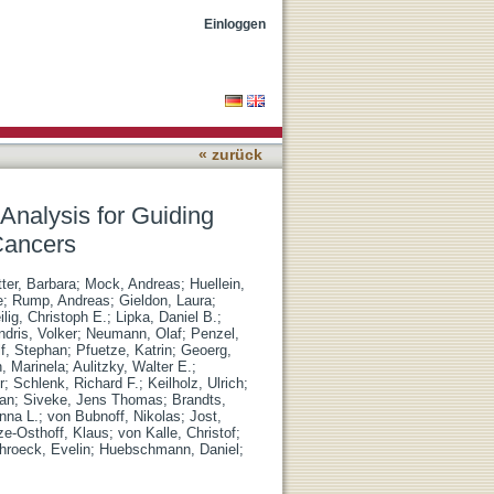
eutic Decisions in
Einloggen
« zurück
nalysis for Guiding
Cancers
ter, Barbara
;
Mock, Andreas
;
Huellein,
e
;
Rump, Andreas
;
Gieldon, Laura
;
ilig, Christoph E.
;
Lipka, Daniel B.
;
ndris, Volker
;
Neumann, Olaf
;
Penzel,
f, Stephan
;
Pfuetze, Katrin
;
Geoerg,
, Marinela
;
Aulitzky, Walter E.
;
r
;
Schlenk, Richard F.
;
Keilholz, Ulrich
;
ian
;
Siveke, Jens Thomas
;
Brandts,
Anna L.
;
von Bubnoff, Nikolas
;
Jost,
ze-Osthoff, Klaus
;
von Kalle, Christof
;
hroeck, Evelin
;
Huebschmann, Daniel
;