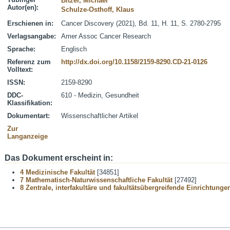
Bitzer, Michael
Autor(en):
Schulze-Osthoff, Klaus
Erschienen in:
Cancer Discovery (2021), Bd. 11, H. 11, S. 2780-2795
Verlagsangabe:
Amer Assoc Cancer Research
Sprache:
Englisch
Referenz zum
http://dx.doi.org/10.1158/2159-8290.CD-21-0126
Volltext:
ISSN:
2159-8290
DDC-
610 - Medizin, Gesundheit
Klassifikation:
Dokumentart:
Wissenschaftlicher Artikel
Zur
Langanzeige
Das Dokument erscheint in:
4 Medizinische Fakultät
[34851]
7 Mathematisch-Naturwissenschaftliche Fakultät
[27492]
8 Zentrale, interfakultäre und fakultätsübergreifende Einrichtunge