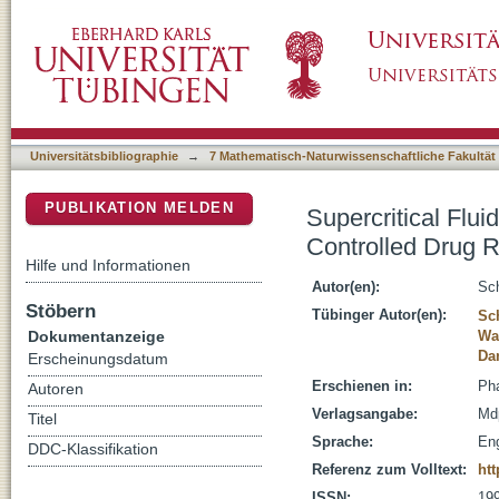
Supercritical Fluid Technology for the Deve
DSpace Repositorium (Manakin basiert)
Forms
Universitätsbibliographie
→
7 Mathematisch-Naturwissenschaftliche Fakultät
PUBLIKATION MELDEN
Supercritical Flu
Controlled Drug 
Hilfe und Informationen
Autor(en):
Sc
Stöbern
Tübinger Autor(en):
Sc
Dokumentanzeige
Wah
Dan
Erscheinungsdatum
Erschienen in:
Pha
Autoren
Verlagsangabe:
Md
Titel
Sprache:
Eng
DDC-Klassifikation
Referenz zum Volltext:
ht
ISSN:
19