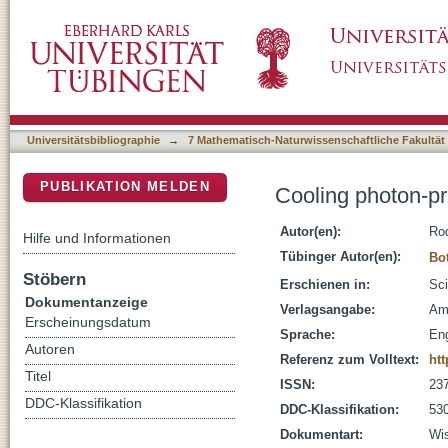
Cooling photon-pressure circuits into the qu
DSpace Repositorium (Manakin basiert)
Universitätsbibliographie
→
7 Mathematisch-Naturwissenschaftliche Fakultät
PUBLIKATION MELDEN
Cooling photon-pr
Autor(en):
Rod
Hilfe und Informationen
Tübinger Autor(en):
Bot
Stöbern
Erschienen in:
Sci
Dokumentanzeige
Verlagsangabe:
Am
Erscheinungsdatum
Sprache:
Eng
Autoren
Referenz zum Volltext:
htt
Titel
ISSN:
23
DDC-Klassifikation
DDC-Klassifikation:
530
Dokumentart:
Wis