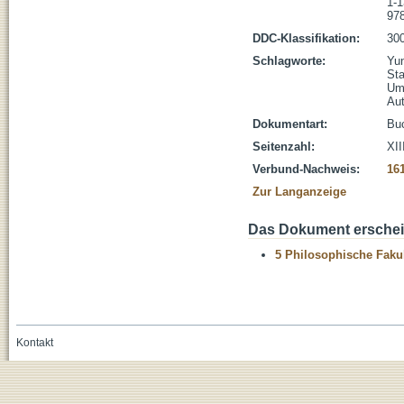
1-1
978
DDC-Klassifikation:
300
Schlagworte:
Yu
St
Um
Aut
Dokumentart:
Bu
Seitenzahl:
XII
Verbund-Nachweis:
16
Zur Langanzeige
Das Dokument erschein
5 Philosophische Fakul
Kontakt