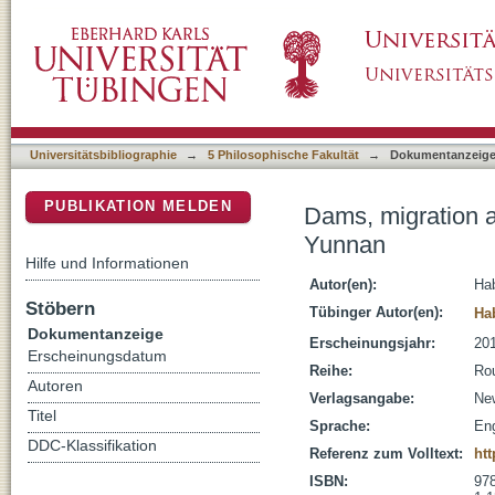
Dams, migration and authoritarianism in China
DSpace Repositorium (Manakin basiert)
Universitätsbibliographie
→
5 Philosophische Fakultät
→
Dokumentanzeig
PUBLIKATION MELDEN
Dams, migration an
Yunnan
Hilfe und Informationen
Autor(en):
Hab
Stöbern
Tübinger Autor(en):
Ha
Dokumentanzeige
Erscheinungsjahr:
20
Erscheinungsdatum
Reihe:
Rou
Autoren
Verlagsangabe:
Ne
Titel
Sprache:
Eng
DDC-Klassifikation
Referenz zum Volltext:
htt
ISBN:
978