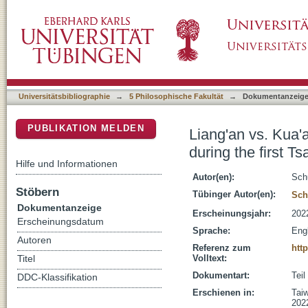
Liang'an vs. Kua'an : the two dimensions of T
DSpace Repositorium (Manakin basiert)
administration
Universitätsbibliographie
→
5 Philosophische Fakultät
→
Dokumentanzeig
PUBLIKATION MELDEN
Liang'an vs. Kua'
during the first Ts
Hilfe und Informationen
Autor(en):
Sch
Stöbern
Tübinger Autor(en):
Sch
Dokumentanzeige
Erscheinungsjahr:
202
Erscheinungsdatum
Sprache:
Eng
Autoren
Referenz zum
htt
Volltext:
Titel
Dokumentart:
Tei
DDC-Klassifikation
Erschienen in:
Taiw
202