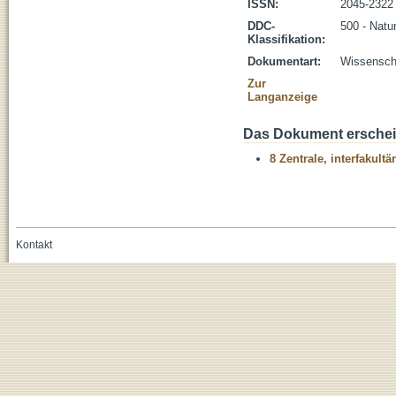
ISSN:
2045-2322
DDC-
500 - Natu
Klassifikation:
Dokumentart:
Wissenscha
Zur
Langanzeige
Das Dokument erschein
8 Zentrale, interfakult
Kontakt