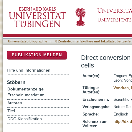
Direct conversion of porcine primary fibroblas
DSpace Repositorium (Manakin basiert)
Universitätsbibliographie
→
8 Zentrale, interfakultäre und fakultätsübergreif
PUBLIKATION MELDEN
Direct conversion 
cells
Hilfe und Informationen
Autor(en):
Fraguas-Eg
Leon
;
Vond
Stöbern
Tübinger
Vondran, 
Dokumentanzeige
Autor(en):
Erscheinungsdatum
Erschienen in:
Scientific 
Autoren
Verlagsangabe:
Nature Re
Titel
Sprache:
Englisch
DDC-Klassifikation
Referenz zum
http://dx.
Volltext: