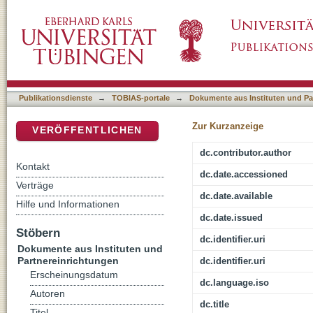
Sterblich wegen der Sünde? : zum Verständn
DSpace Repositorium (Manakin basiert)
Publikationsdienste
→
TOBIAS-portale
→
Dokumente aus Instituten und Pa
Zur Kurzanzeige
VERÖFFENTLICHEN
dc.contributor.author
Kontakt
dc.date.accessioned
Verträge
dc.date.available
Hilfe und Informationen
dc.date.issued
Stöbern
dc.identifier.uri
Dokumente aus Instituten und
Partnereinrichtungen
dc.identifier.uri
Erscheinungsdatum
dc.language.iso
Autoren
dc.title
Titel