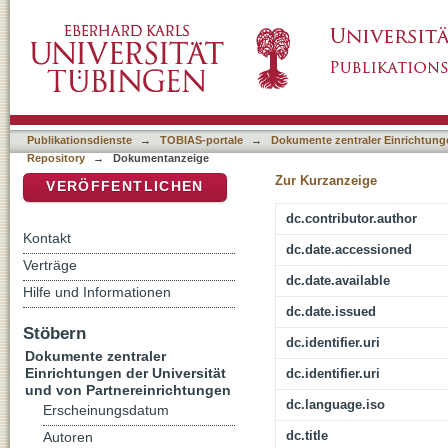
Platons Staat und die Geschichte des Geda
DSpace Repositorium (Manakin basiert)
Publikationsdienste
→
TOBIAS-portale
→
Dokumente zentraler Einrichtunge
Repository
→
Dokumentanzeige
Zur Kurzanzeige
VERÖFFENTLICHEN
dc.contributor.author
Kontakt
dc.date.accessioned
Verträge
dc.date.available
Hilfe und Informationen
dc.date.issued
Stöbern
dc.identifier.uri
Dokumente zentraler
Einrichtungen der Universität
dc.identifier.uri
und von Partnereinrichtungen
dc.language.iso
Erscheinungsdatum
dc.title
Autoren