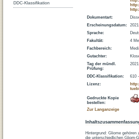
http
DDC-Klassifikation
http
http
Dokumentart:
Disse
Erscheinungsdatum:
2021
Sprache:
Deut
Fakultät:
4 Me
Fachbereich:
Medi
Gutachter:
Klose
Tag der mündl.
2021
Prüfung:
DDC-Klassifikation:
610 
Lizenz:
http
tueb
Gedruckte Kopie
bestellen:
Zur Langanzeige
Inhaltszusammenfassun
Hintergrund: Gliome gehören 
die unterschiedlichen Gliom-