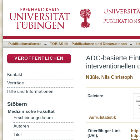
ADC-basierte Einteilung vom Gliom-Subtypen 
DSpace Repositorium (Manakin basiert)
MRT-Bildgebung
Publikationsdienste
→
TOBIAS-lib - Publikationen und Dissertationen
→
4 
ADC-basierte Eint
VERÖFFENTLICHEN
interventionellen
Kontakt
Nüßle, Nils Christoph
Verträge
Hilfe und Informationen
Dateien:
Stöbern
Medizinische Fakultät
Aufrufstatistik
Erscheinungsdatum
Autoren
Zitierfähiger Link
http
Titel
(URI):
http