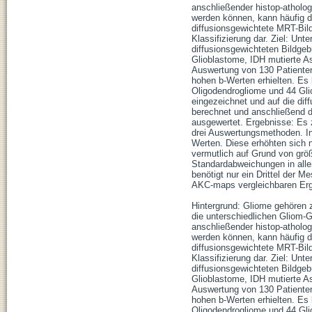
anschließender histop-atholog
werden können, kann häufig di
diffusionsgewichtete MRT-Bild
Klassifizierung dar. Ziel: Un
diffusionsgewichteten Bildge
Glioblastome, IDH mutierte A
Auswertung von 130 Patienten,
hohen b-Werten erhielten. Es
Oligodendrogliome und 44 Gl
eingezeichnet und auf die di
berechnet und anschließend di
ausgewertet. Ergebnisse: Es 
drei Auswertungsmethoden. In
Werten. Diese erhöhten sich 
vermutlich auf Grund von größ
Standardabweichungen in all
benötigt nur ein Drittel der 
AKC-maps vergleichbaren Erg
Hintergrund: Gliome gehören 
die unterschiedlichen Gliom-
anschließender histop-atholog
werden können, kann häufig di
diffusionsgewichtete MRT-Bild
Klassifizierung dar. Ziel: Un
diffusionsgewichteten Bildge
Glioblastome, IDH mutierte A
Auswertung von 130 Patienten,
hohen b-Werten erhielten. Es
Oligodendrogliome und 44 Gl