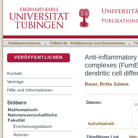
Anti-inflammatory effects of methyl fumara
DSpace Repositorium (Manakin basiert)
and reactive oxygen species on dendritic cell 
Publikationsdienste
→
TOBIAS-lib - Publikationen und Dissertationen
→
7 
Anti-inflammatory 
VERÖFFENTLICHEN
complexes (FumE
dendritic cell diffe
Kontakt
Verträge
Bauer, Britta Juliana
Hilfe und Informationen
Stöbern
Dateien:
Mathematisch-
Naturwissenschaftliche
Fakultät
Aufrufstatistik
Erscheinungsdatum
Autoren
Zitierfähiger Link
http