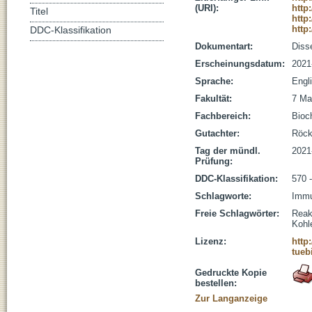
(URI):
http
Titel
http
http
DDC-Klassifikation
Dokumentart:
Disse
Erscheinungsdatum:
2021
Sprache:
Engl
Fakultät:
7 Ma
Fachbereich:
Bioc
Gutachter:
Röcke
Tag der mündl.
2021
Prüfung:
DDC-Klassifikation:
570 
Schlagworte:
Immu
Freie Schlagwörter:
Reak
Kohl
Lizenz:
http
tueb
Gedruckte Kopie
bestellen:
Zur Langanzeige