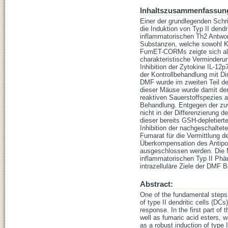
Inhaltszusammenfassun
Einer der grundlegenden Schri
die Induktion von Typ II dend
inflammatorischen Th2 Antwort
Substanzen, welche sowohl Ko
FumET-CORMs zeigte sich als 
charakteristische Verminderu
Inhibition der Zytokine IL-12p
der Kontrollbehandlung mit Di
DMF wurde im zweiten Teil de
dieser Mäuse wurde damit der
reaktiven Sauerstoffspezies 
Behandlung. Entgegen der zu
nicht in der Differenzierung 
dieser bereits GSH-depletier
Inhibition der nachgeschaltet
Fumarat für die Vermittlung d
Überkompensation des Antipor
ausgeschlossen werden. Die M
inflammatorischen Typ II Phän
intrazelluläre Ziele der DMF 
Abstract:
One of the fundamental steps
of type II dendritic cells (D
response. In the first part o
well as fumaric acid esters, 
as a robust induction of type