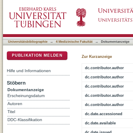
Acute Myeloid Leukemia Stem Cells: The Cha
DSpace Repositorium (Manakin basiert)
Universitätsbibliographie
→
4 Medizinische Fakultät
→
Dokumentanzeige
PUBLIKATION MELDEN
Zur Kurzanzeige
dc.contributor.author
Hilfe und Informationen
dc.contributor.author
Stöbern
dc.contributor.author
Dokumentanzeige
dc.contributor.author
Erscheinungsdatum
Autoren
dc.contributor.author
Titel
dc.date.accessioned
DDC-Klassifikation
dc.date.available
dc.date.issued