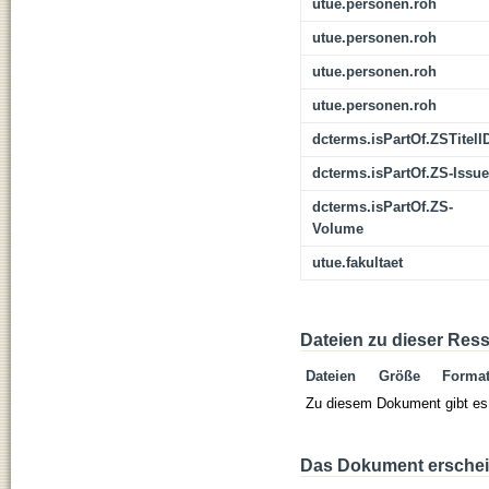
utue.personen.roh
utue.personen.roh
utue.personen.roh
utue.personen.roh
dcterms.isPartOf.ZSTitelI
dcterms.isPartOf.ZS-Issue
dcterms.isPartOf.ZS-
Volume
utue.fakultaet
Dateien zu dieser Res
Dateien
Größe
Forma
Zu diesem Dokument gibt es 
Das Dokument erschein