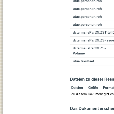
utue.personen.roh
utue.personen.roh
utue.personen.roh
utue.personen.roh
dcterms.isPartOf.ZSTitelI
dcterms.isPartOf.ZS-Issue
dcterms.isPartOf.ZS-
Volume
utue.fakultaet
Dateien zu dieser Res
Dateien
Größe
Forma
Zu diesem Dokument gibt es 
Das Dokument erschein