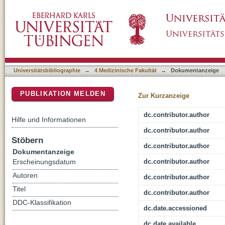
Illness perception and health care use in indi
DSpace Repositorium (Manakin basiert)
online survey
Universitätsbibliographie
→
4 Medizinische Fakultät
→
Dokumentanzeige
PUBLIKATION MELDEN
Zur Kurzanzeige
dc.contributor.author
Hilfe und Informationen
dc.contributor.author
Stöbern
dc.contributor.author
Dokumentanzeige
dc.contributor.author
Erscheinungsdatum
Autoren
dc.contributor.author
Titel
dc.contributor.author
DDC-Klassifikation
dc.date.accessioned
dc.date.available