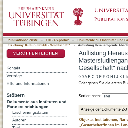
Auflistung Herausragende Abschlussarbeiten
DSpace Repositorium (Manakin basiert)
Kultur - Politik - Gesellschaft" nach Titel
Publikationsdienste
→
TOBIAS-portale
→
Dokumente aus Instituten und Pa
Erziehung: Kultur - Politik - Gesellschaft"
→
Auflistung Herausragende Abschl
Titel
Auflistung Herau
VERÖFFENTLICHEN
Masterstudiengang
Gesellschaft" nach
Kontakt
Verträge
0-9
A
B
C
D
E
F
G
H
I
J
K
L
Oder geben Sie die ersten Bu
Hilfe und Informationen
Stöbern
Sortiert nach:
Dokumente aus Instituten und
Partnereinrichtungen
Anzeige der Dokumente 2-3
Erscheinungsdatum
Objekte, Institutionen, Na
Autoren
„Gastarbeiter*innen im Lan
Titel