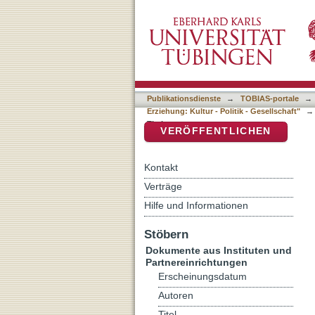
Auflistung Herausragende
DSpace Repositorium (Manakin b
Kultur - Politik - Gesellsch
Publikationsdienste
→
TOBIAS-portale
→
Erziehung: Kultur - Politik - Gesellschaft"
→
Titel
VERÖFFENTLICHEN
Kontakt
Verträge
Hilfe und Informationen
Stöbern
Dokumente aus Instituten und
Partnereinrichtungen
Erscheinungsdatum
Autoren
Titel