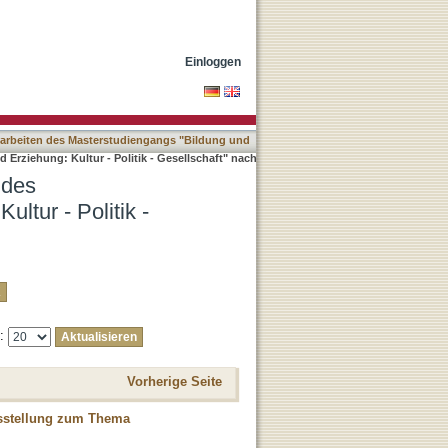
Bildung und Erziehung:
Einloggen
arbeiten des Masterstudiengangs "Bildung und
rziehung: Kultur - Politik - Gesellschaft" nach
 des
ltur - Politik -
e:
Vorherige Seite
usstellung zum Thema