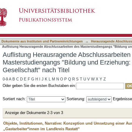
 Abschlussarbeiten des Masterstudiengangs "
asiert)
aft" nach Titel
Dokumente aus Instituten und Partnereinrichtungen
→
Herausragende Abschluss
Auflistung Herausragende Abschlussarbeiten des Masterstudiengangs "Bildung und E
Auflistung Herausragende Abschlussarbeiten
Masterstudiengangs "Bildung und Erziehung: Ku
Gesellschaft" nach Titel
0-9
A
B
C
D
E
F
G
H
I
J
K
L
M
N
O
P
Q
R
S
T
U
V
W
X
Y
Z
Oder geben Sie die ersten Buchstaben ein:
Sortiert nach:
Sortierung:
Ergebniss
Anzeige der Dokumente 2-3 von 3
Objekte, Institutionen, Narrative: Konzeption und Umsetzung einer A
„Gastarbeiter*innen im Landkreis Rastatt“