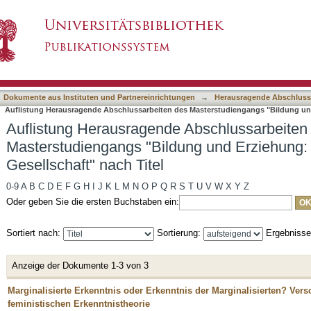
 Abschlussarbeiten des Masterstudiengangs "
asiert)
aft" nach Titel
Dokumente aus Instituten und Partnereinrichtungen
→
Herausragende Abschluss
Auflistung Herausragende Abschlussarbeiten des Masterstudiengangs "Bildung und E
Auflistung Herausragende Abschlussarbeiten
Masterstudiengangs "Bildung und Erziehung: Ku
Gesellschaft" nach Titel
0-9
A
B
C
D
E
F
G
H
I
J
K
L
M
N
O
P
Q
R
S
T
U
V
W
X
Y
Z
Oder geben Sie die ersten Buchstaben ein:
Sortiert nach:
Sortierung:
Ergebniss
Anzeige der Dokumente 1-3 von 3
Marginalisierte Erkenntnis oder Erkenntnis der Marginalisierten? Ver
feministischen Erkenntnistheorie