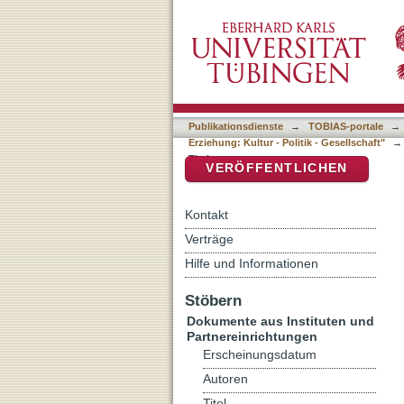
Auflistung Herausragende
DSpace Repositorium (Manakin b
Kultur - Politik - Gesellsch
Publikationsdienste
→
TOBIAS-portale
→
Erziehung: Kultur - Politik - Gesellschaft"
→
Titel
VERÖFFENTLICHEN
Kontakt
Verträge
Hilfe und Informationen
Stöbern
Dokumente aus Instituten und
Partnereinrichtungen
Erscheinungsdatum
Autoren
Titel