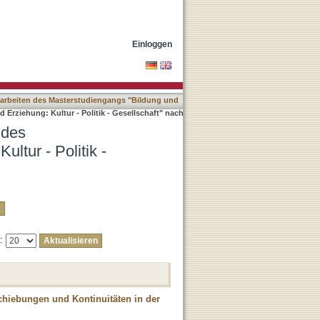
Bildung und Erziehung:
Einloggen
arbeiten des Masterstudiengangs "Bildung und
rziehung: Kultur - Politik - Gesellschaft" nach
 des
ltur - Politik -
e:
schiebungen und Kontinuitäten in der