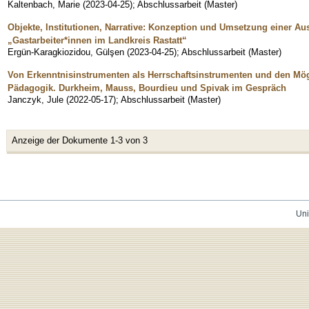
Kaltenbach, Marie
(
2023-04-25
)
;
Abschlussarbeit (Master)
Objekte, Institutionen, Narrative: Konzeption und Umsetzung einer A
„Gastarbeiter*innen im Landkreis Rastatt“
Ergün-Karagkiozidou, Gülşen
(
2023-04-25
)
;
Abschlussarbeit (Master)
Von Erkenntnisinstrumenten als Herrschaftsinstrumenten und den Mögl
Pädagogik. Durkheim, Mauss, Bourdieu und Spivak im Gespräch
Janczyk, Jule
(
2022-05-17
)
;
Abschlussarbeit (Master)
Anzeige der Dokumente 1-3 von 3
Uni