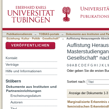
Auflistung Herausragende Abschlussarbeiten
DSpace Repositorium (Manakin basiert)
Kultur - Politik - Gesellschaft" nach Titel
Publikationsdienste
→
TOBIAS-portale
→
Dokumente aus Instituten und Pa
Erziehung: Kultur - Politik - Gesellschaft"
→
Auflistung Herausragende Abschl
Titel
Auflistung Herau
VERÖFFENTLICHEN
Masterstudiengang
Gesellschaft" nach
Kontakt
Verträge
0-9
A
B
C
D
E
F
G
H
I
J
K
L
Oder geben Sie die ersten Bu
Hilfe und Informationen
Stöbern
Sortiert nach:
Dokumente aus Instituten und
Partnereinrichtungen
Anzeige der Dokumente 1-3
Erscheinungsdatum
Marginalisierte Erkenntnis
Autoren
feministischen Erkenntnist
Titel