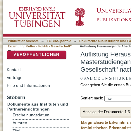
Auflistung Herausragende Abschlussarbeiten
DSpace Repositorium (Manakin basiert)
Kultur - Politik - Gesellschaft" nach Titel
Publikationsdienste
→
TOBIAS-portale
→
Dokumente aus Instituten und Pa
Erziehung: Kultur - Politik - Gesellschaft"
→
Auflistung Herausragende Abschl
Titel
Auflistung Herau
VERÖFFENTLICHEN
Masterstudiengang
Gesellschaft" nach
Kontakt
Verträge
0-9
A
B
C
D
E
F
G
H
I
J
K
L
Oder geben Sie die ersten Bu
Hilfe und Informationen
Stöbern
Sortiert nach:
Dokumente aus Instituten und
Partnereinrichtungen
Anzeige der Dokumente 1-3
Erscheinungsdatum
Marginalisierte Erkenntnis
Autoren
feministischen Erkenntnist
Titel