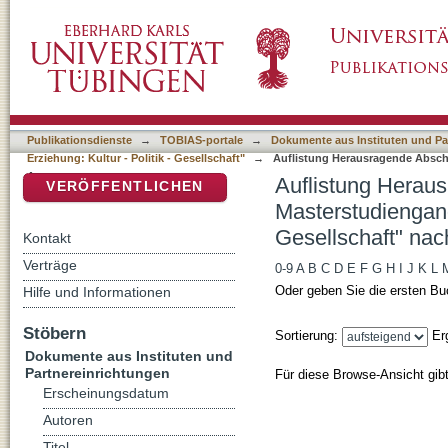
Auflistung Herausragende Abschlussarbeiten
DSpace Repositorium (Manakin basiert)
Kultur - Politik - Gesellschaft" nach Autor
Publikationsdienste
→
TOBIAS-portale
→
Dokumente aus Instituten und Pa
Erziehung: Kultur - Politik - Gesellschaft"
→
Auflistung Herausragende Abschl
Autor
Auflistung Herau
VERÖFFENTLICHEN
Masterstudiengang
Gesellschaft" nac
Kontakt
Verträge
0-9
A
B
C
D
E
F
G
H
I
J
K
L
Oder geben Sie die ersten Bu
Hilfe und Informationen
Stöbern
Sortierung:
Er
Dokumente aus Instituten und
Partnereinrichtungen
Für diese Browse-Ansicht gib
Erscheinungsdatum
Autoren
Titel