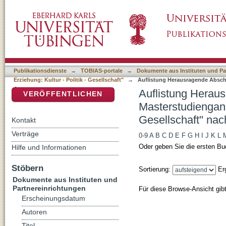
Auflistung Herausragende Abschlussarbeiten
DSpace Repositorium (Manakin basiert)
Kultur - Politik - Gesellschaft" nach Autor
Publikationsdienste
→
TOBIAS-portale
→
Dokumente aus Instituten und Pa
Erziehung: Kultur - Politik - Gesellschaft"
→
Auflistung Herausragende Abschl
Autor
Auflistung Herau
VERÖFFENTLICHEN
Masterstudiengang
Gesellschaft" nac
Kontakt
Verträge
0-9
A
B
C
D
E
F
G
H
I
J
K
L
Oder geben Sie die ersten Bu
Hilfe und Informationen
Stöbern
Sortierung:
Er
Dokumente aus Instituten und
Partnereinrichtungen
Für diese Browse-Ansicht gib
Erscheinungsdatum
Autoren
Titel