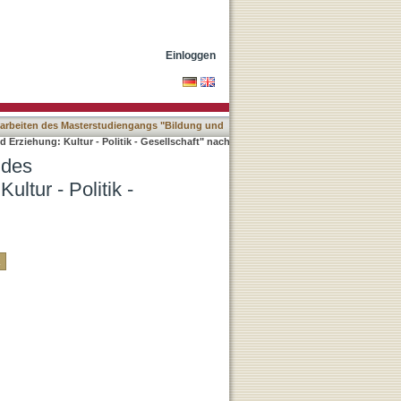
Bildung und Erziehung:
Einloggen
arbeiten des Masterstudiengangs "Bildung und
rziehung: Kultur - Politik - Gesellschaft" nach
 des
ltur - Politik -