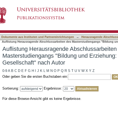
 Abschlussarbeiten des Masterstudiengangs "
asiert)
haft" nach Autor
Dokumente aus Instituten und Partnereinrichtungen
→
Herausragende Abschluss
Auflistung Herausragende Abschlussarbeiten des Masterstudiengangs "Bildung und E
Auflistung Herausragende Abschlussarbeiten
Masterstudiengangs "Bildung und Erziehung: Ku
Gesellschaft" nach Autor
0-9
A
B
C
D
E
F
G
H
I
J
K
L
M
N
O
P
Q
R
S
T
U
V
W
X
Y
Z
Oder geben Sie die ersten Buchstaben ein:
Sortierung:
Ergebnisse:
Für diese Browse-Ansicht gibt es keine Ergebnisse.