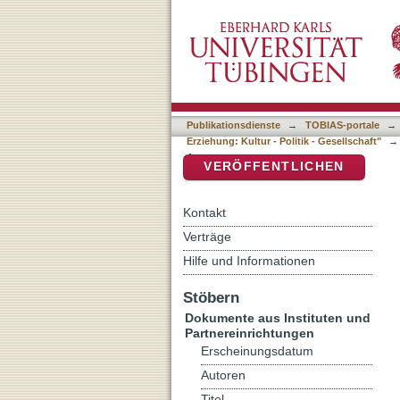
Auflistung Herausragende
DSpace Repositorium (Manakin b
Kultur - Politik - Gesellsc
Publikationsdienste
→
TOBIAS-portale
→
Erziehung: Kultur - Politik - Gesellschaft"
→
Autor
VERÖFFENTLICHEN
Kontakt
Verträge
Hilfe und Informationen
Stöbern
Dokumente aus Instituten und
Partnereinrichtungen
Erscheinungsdatum
Autoren
Titel