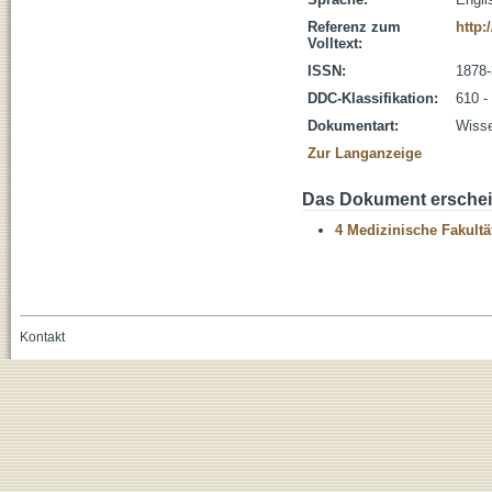
Referenz zum
http:
Volltext:
ISSN:
1878-
DDC-Klassifikation:
610 -
Dokumentart:
Wisse
Zur Langanzeige
Das Dokument erschein
4 Medizinische Fakultä
Kontakt