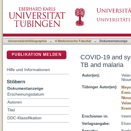
COVID-19 and syndemic challenges in 'Battli
DSpace Repositorium (Manakin basiert)
Universitätsbibliographie
→
4 Medizinische Fakultät
→
Dokumentanzeige
PUBLIKATION MELDEN
COVID-19 and synd
TB and malaria
Hilfe und Informationen
Autor(en):
Velav
Ntoum
Stöbern
Tübinger Autor(en):
Meyer
Dokumentanzeige
Esen
Erscheinungsdatum
Ntou
Autoren
Velav
Krems
Titel
Erschienen in:
Inter
DDC-Klassifikation
Verlagsangabe:
Elsev
Sprache:
Engli