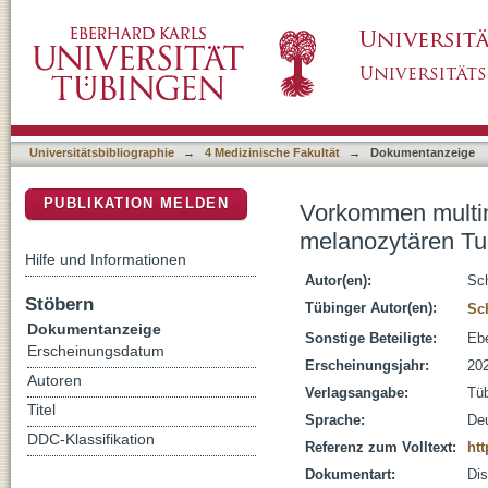
Vorkommen multinukleärer melanozytärer Rie
DSpace Repositorium (Manakin basiert)
lichtgeschädigter Haut
Universitätsbibliographie
→
4 Medizinische Fakultät
→
Dokumentanzeige
PUBLIKATION MELDEN
Vorkommen multin
melanozytären Tum
Hilfe und Informationen
Autor(en):
Sch
Stöbern
Tübinger Autor(en):
Sch
Dokumentanzeige
Sonstige Beteiligte:
Ebe
Erscheinungsdatum
Erscheinungsjahr:
20
Autoren
Verlagsangabe:
Tü
Titel
Sprache:
De
DDC-Klassifikation
Referenz zum Volltext:
htt
Dokumentart:
Dis