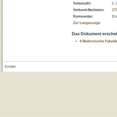
Seitenzahl:
ii,
Verbund-Nachweis:
17
Kommentar:
Ers
Zur Langanzeige
Das Dokument erschein
4 Medizinische Fakultä
Kontakt