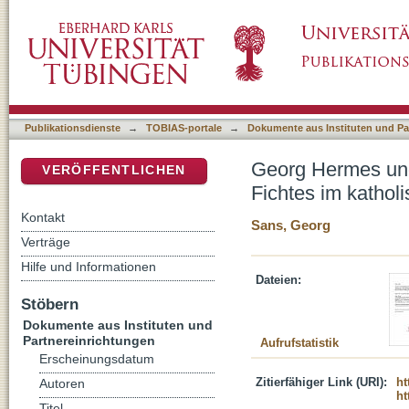
Georg Hermes und die Offenbarung : eine Fal
DSpace Repositorium (Manakin basiert)
Denken des 19. Jahrhunderts
Publikationsdienste
→
TOBIAS-portale
→
Dokumente aus Instituten und Pa
Georg Hermes und 
VERÖFFENTLICHEN
Fichtes im kathol
Kontakt
Sans, Georg
Verträge
Hilfe und Informationen
Dateien:
Stöbern
Dokumente aus Instituten und
Partnereinrichtungen
Aufrufstatistik
Erscheinungsdatum
Zitierfähiger Link (URI):
ht
Autoren
ht
Titel