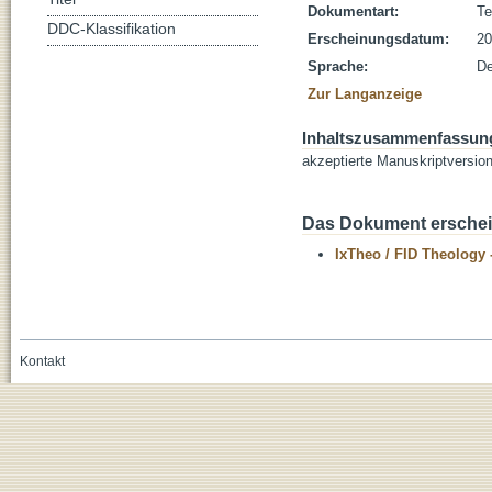
Dokumentart:
Te
DDC-Klassifikation
Erscheinungsdatum:
20
Sprache:
De
Zur Langanzeige
Inhaltszusammenfassun
akzeptierte Manuskriptversio
Das Dokument erschein
IxTheo / FID Theology 
Kontakt