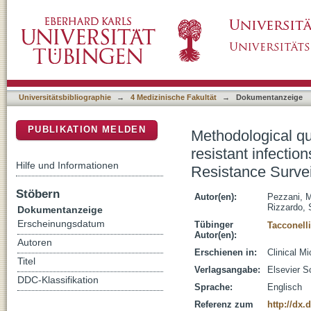
Methodological quality of studies evaluating 
DSpace Repositorium (Manakin basiert)
to the WHO Global Antimicrobial Resistance 
Universitätsbibliographie
→
4 Medizinische Fakultät
→
Dokumentanzeige
PUBLIKATION MELDEN
Methodological qua
resistant infecti
Hilfe und Informationen
Resistance Survei
Stöbern
Autor(en):
Pezzani, M
Rizzardo, 
Dokumentanzeige
Erscheinungsdatum
Tübinger
Tacconelli
Autor(en):
Autoren
Erschienen in:
Clinical Mi
Titel
Verlagsangabe:
Elsevier S
DDC-Klassifikation
Sprache:
Englisch
Referenz zum
http://dx.