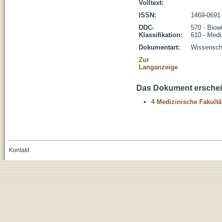
Volltext:
ISSN:
1469-0691
DDC-
570 - Biow
Klassifikation:
610 - Medi
Dokumentart:
Wissenscha
Zur
Langanzeige
Das Dokument erschein
4 Medizinische Fakultä
Kontakt