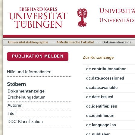
MicroRNA-181a suppresses norethisterone-p
DSpace Repositorium (Manakin basiert)
cells through the PGRMC1/EGFR-PI3K/Akt/
Universitätsbibliographie
→
4 Medizinische Fakultät
→
Dokumentanzeige
PUBLIKATION MELDEN
Zur Kurzanzeige
dc.contributor.author
Hilfe und Informationen
dc.date.accessioned
Stöbern
dc.date.available
Dokumentanzeige
dc.date.issued
Erscheinungsdatum
Autoren
dc.identifier.issn
Titel
dc.identifier.uri
DDC-Klassifikation
dc.language.iso
dc.publisher