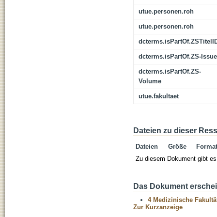
utue.personen.roh
utue.personen.roh
dcterms.isPartOf.ZSTitelI
dcterms.isPartOf.ZS-Issue
dcterms.isPartOf.ZS-
Volume
utue.fakultaet
Dateien zu dieser Res
Dateien
Größe
Forma
Zu diesem Dokument gibt es 
Das Dokument erschein
4 Medizinische Fakultä
Zur Kurzanzeige