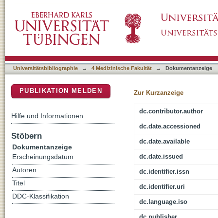
Abyssomicins-A 20-Year Retrospective View
DSpace Repositorium (Manakin basiert)
Universitätsbibliographie
→
4 Medizinische Fakultät
→
Dokumentanzeige
PUBLIKATION MELDEN
Zur Kurzanzeige
dc.contributor.author
Hilfe und Informationen
dc.date.accessioned
Stöbern
dc.date.available
Dokumentanzeige
dc.date.issued
Erscheinungsdatum
Autoren
dc.identifier.issn
Titel
dc.identifier.uri
DDC-Klassifikation
dc.language.iso
dc.publisher