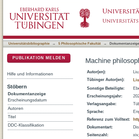
Machine philosophy - a foundation of philos
DSpace Repositorium (Manakin basiert)
Universitätsbibliographie
→
5 Philosophische Fakultät
→
Dokumentanzeig
PUBLIKATION MELDEN
Machine philosoph
Autor(en):
Liu
Hilfe und Informationen
Tübinger Autor(en):
Liu
Stöbern
Sonstige Beteiligte:
Ebe
Dokumentanzeige
Erscheinungsjahr:
20
Erscheinungsdatum
Verlagsangabe:
Tü
Autoren
Sprache:
Eng
Titel
Referenz zum Volltext:
htt
DDC-Klassifikation
Dokumentart:
Dis
Seitenzahl:
xiv