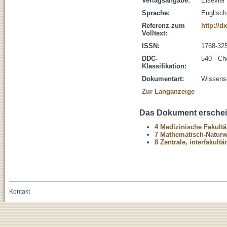
Verlagsangabe:
Elsevier
Sprache:
Englisch
Referenz zum
http://d
Volltext:
ISSN:
1768-32
DDC-
540 - C
Klassifikation:
Dokumentart:
Wissensc
Zur Langanzeige
Das Dokument erschein
4 Medizinische Fakultä
7 Mathematisch-Naturwi
8 Zentrale, interfakult
Kontakt