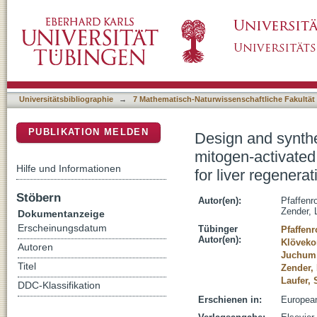
Design and synthesis of 1H-pyrazolo[3,4-b]py
DSpace Repositorium (Manakin basiert)
kinase 4 (MKK4) - A promising target for live
Universitätsbibliographie
→
7 Mathematisch-Naturwissenschaftliche Fakultät
PUBLIKATION MELDEN
Design and synthe
mitogen-activated
Hilfe und Informationen
for liver regenerat
Stöbern
Autor(en):
Pfaffenr
Zender, 
Dokumentanzeige
Erscheinungsdatum
Tübinger
Pfaffenr
Autor(en):
Klövekor
Autoren
Juchum,
Titel
Zender,
Laufer, 
DDC-Klassifikation
Erschienen in:
European