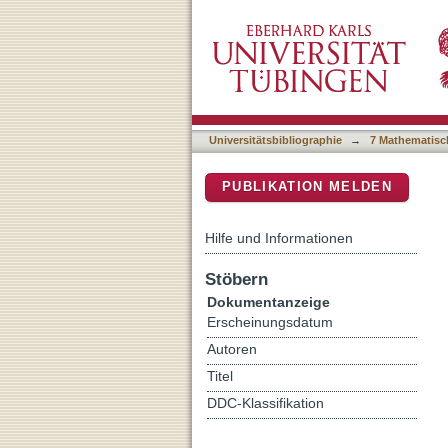
Quantenphysikalische Met
DSpace Repositorium (Manakin b
Universitätsbibliographie
→
7 Mathematisc
PUBLIKATION MELDEN
Hilfe und Informationen
Stöbern
Dokumentanzeige
Erscheinungsdatum
Autoren
Titel
DDC-Klassifikation