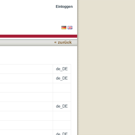
ateriewellen
Einloggen
« zurück
de_DE
de_DE
de_DE
de_DE