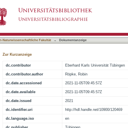
hoden zur Datenübertragung mit Elektronen-M
asiert)
h-Naturwissenschaftliche Fakultät
→
Dokumentanzeige
Zur Kurzanzeige
dc.contributor
Eberhard Karls Universität Tübingen
dc.contributor.author
Röpke, Robin
dc.date.accessioned
2021-11-05T09:45:57Z
dc.date.available
2021-11-05T09:45:57Z
dc.date.issued
2021
dc.identifier.uri
http://hdl.handle.net/10900/120469
dc.language.iso
en
dc.publisher
Tübingen