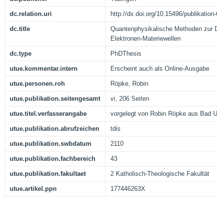
dc.relation.uri
http://dx.doi.org/10.15496/publikation
dc.title
Quantenphysikalische Methoden zur D
Elektronen-Materiewellen
dc.type
PhDThesis
utue.kommentar.intern
Erscheint auch als Online-Ausgabe
utue.personen.roh
Röpke, Robin
utue.publikation.seitengesamt
vi, 206 Seiten
utue.titel.verfasserangabe
vorgelegt von Robin Röpke aus Bad 
utue.publikation.abrufzeichen
tdis
utue.publikation.swbdatum
2110
utue.publikation.fachbereich
43
utue.publikation.fakultaet
2 Katholisch-Theologische Fakultät
utue.artikel.ppn
177446263X