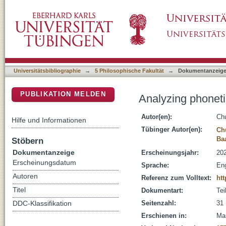
Analyzing phonetic data with generalized ad
DSpace Repositorium (Manakin basiert)
Universitätsbibliographie
→
5 Philosophische Fakultät
→
Dokumentanzeig
PUBLIKATION MELDEN
Analyzing phoneti
Autor(en):
Ch
Hilfe und Informationen
Tübinger Autor(en):
Ch
Ba
Stöbern
Dokumentanzeige
Erscheinungsjahr:
20
Erscheinungsdatum
Sprache:
Eng
Autoren
Referenz zum Volltext:
htt
Titel
Dokumentart:
Tei
Seitenzahl:
31
DDC-Klassifikation
Erschienen in:
Man