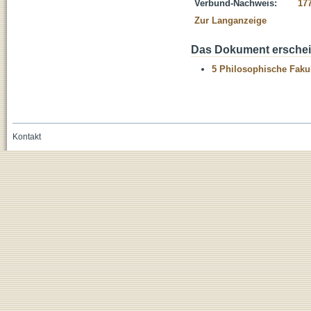
Verbund-Nachweis:
17
Zur Langanzeige
Das Dokument erschein
5 Philosophische Fakul
Kontakt