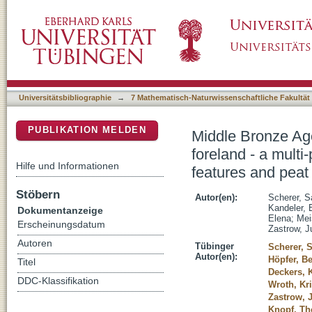
Middle Bronze Age land use practices in the n
DSpace Repositorium (Manakin basiert)
colluvial deposits, archaeological features a
Universitätsbibliographie
→
7 Mathematisch-Naturwissenschaftliche Fakultät
PUBLIKATION MELDEN
Middle Bronze Age
foreland - a multi
Hilfe und Informationen
features and peat
Stöbern
Autor(en):
Scherer, 
Kandeler, 
Dokumentanzeige
Elena
;
Meis
Erscheinungsdatum
Zastrow, Ju
Autoren
Tübinger
Scherer, 
Autor(en):
Höpfer, B
Titel
Deckers, 
DDC-Klassifikation
Wroth, Kr
Zastrow, J
Knopf, T