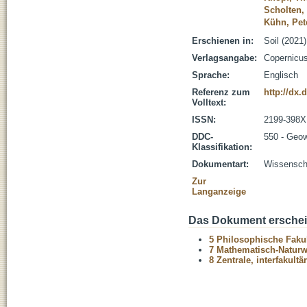
Scholten
Kühn, Pet
Erschienen in:
Soil (2021)
Verlagsangabe:
Copernicu
Sprache:
Englisch
Referenz zum
http://dx.
Volltext:
ISSN:
2199-398X
DDC-
550 - Geo
Klassifikation:
Dokumentart:
Wissenscha
Zur
Langanzeige
Das Dokument erschein
5 Philosophische Fakul
7 Mathematisch-Naturwi
8 Zentrale, interfakult