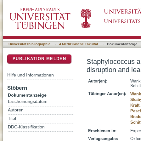
Staphylococcus aureus skin colonization is pr
DSpace Repositorium (Manakin basiert)
inflammation
Universitätsbibliographie
→
4 Medizinische Fakultät
→
Dokumentanzeige
PUBLIKATION MELDEN
Staphylococcus au
disruption and lea
Hilfe und Informationen
Autor(en):
Wanke
Schitt
Stöbern
Tübinger Autor(en):
Wank
Dokumentanzeige
Skaby
Erscheinungsdatum
Kraft
Autoren
Pesch
Biede
Titel
Schit
DDC-Klassifikation
Erschienen in:
Exper
Verlagsangabe:
Oxfor