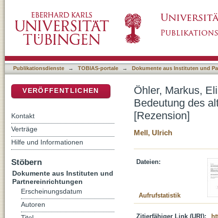
Öhler, Markus, Elia im Neuen Testament : U
DSpace Repositorium (Manakin basiert)
Propheten im frühen Christentum; [Rezensio
Publikationsdienste
→
TOBIAS-portale
→
Dokumente aus Instituten und Pa
Öhler, Markus, E
VERÖFFENTLICHEN
Bedeutung des alt
[Rezension]
Kontakt
Verträge
Mell, Ulrich
Hilfe und Informationen
Stöbern
Dateien:
Dokumente aus Instituten und
Partnereinrichtungen
Erscheinungsdatum
Aufrufstatistik
Autoren
Zitierfähiger Link (URI):
ht
Titel