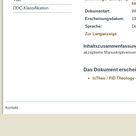
ht
DDC-Klassifikation
Dokumentart:
Wi
Erscheinungsdatum:
19
Sprache:
De
Zur Langanzeige
Inhaltszusammenfassun
akzeptierte Manuskriptversio
Das Dokument erschein
IxTheo / FID Theology 
Kontakt