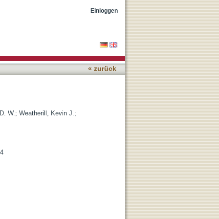
Einloggen
« zurück
 D. W.
;
Weatherill, Kevin J.
;
04