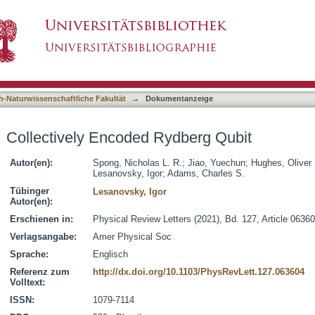
berg Qubit
asiert)
h-Naturwissenschaftliche Fakultät
→
Dokumentanzeige
Collectively Encoded Rydberg Qubit
Autor(en):
Spong, Nicholas L. R.
;
Jiao, Yuechun
;
Hughes, Oliver
Lesanovsky, Igor
;
Adams, Charles S.
Tübinger
Lesanovsky, Igor
Autor(en):
Erschienen in:
Physical Review Letters (2021), Bd. 127, Article 0636
Verlagsangabe:
Amer Physical Soc
Sprache:
Englisch
Referenz zum
http://dx.doi.org/10.1103/PhysRevLett.127.063604
Volltext:
ISSN:
1079-7114