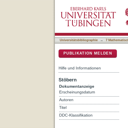
Collectively Encoded Ryd
DSpace Repositorium (Manakin b
Universitätsbibliographie
→
7 Mathematisc
PUBLIKATION MELDEN
Hilfe und Informationen
Stöbern
Dokumentanzeige
Erscheinungsdatum
Autoren
Titel
DDC-Klassifikation