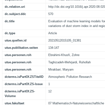
dc.relation.uri
http://dx.doi.org/10.1016/j.apr.2020.08.02
dc.subject.ddc
570
dc.title
Evaluation of machine learning models for
variations of dust storm index in arid regi
dc.type
Article
utue.quellen.id
20210512015105_01381
utue.publikation.seiten
134-147
utue.personen.roh
Ebrahimi-Khusfi, Zohre
utue.personen.roh
Taghizadeh-Mehrjardi, Ruhollah
utue.personen.roh
Mirakbari, Maryam
dcterms.isPartOf.ZSTitelID
Atmospheric Pollution Research
dcterms.isPartOf.ZS-Issue
1
dcterms.isPartOf.ZS-
12
Volume
utue.fakultaet
07 Mathematisch-Naturwissenschaftliche 