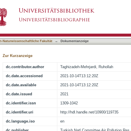
ning models for predicting the temporal variati
asiert)
h-Naturwissenschaftliche Fakultät
→
Dokumentanzeige
Zur Kurzanzeige
dc.contributor.author
Taghizadeh-Mehrjardi, Ruhollah
dc.date.accessioned
2021-10-14T13:12:20Z
dc.date.available
2021-10-14T13:12:20Z
dc.date.issued
2021
dc.identifier.issn
1309-1042
dc.identifier.uri
http://hdl.handle.net/10900/119735
dc.language.iso
en
dc.publisher
Turkish Natl Committee Air Pollution Res