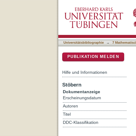
Evaluation of machine lear
DSpace Repositorium (Manakin b
arid regions of Iran
Universitätsbibliographie
→
7 Mathematisc
PUBLIKATION MELDEN
Hilfe und Informationen
Stöbern
Dokumentanzeige
Erscheinungsdatum
Autoren
Titel
DDC-Klassifikation