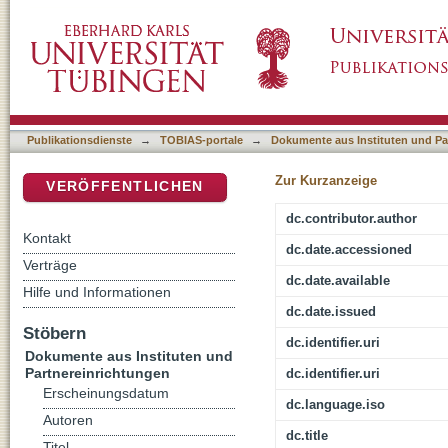
Die Macht der Katholiken!?
DSpace Repositorium (Manakin basiert)
Publikationsdienste
→
TOBIAS-portale
→
Dokumente aus Instituten und Pa
Zur Kurzanzeige
VERÖFFENTLICHEN
dc.contributor.author
Kontakt
dc.date.accessioned
Verträge
dc.date.available
Hilfe und Informationen
dc.date.issued
Stöbern
dc.identifier.uri
Dokumente aus Instituten und
Partnereinrichtungen
dc.identifier.uri
Erscheinungsdatum
dc.language.iso
Autoren
dc.title
Titel