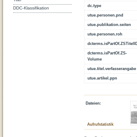
dc.type
DDC-Klassifikation
utue.personen.pnd
utue.publikation.seiten
utue.personen.roh
dcterms.isPartOf.ZSTitelI
dcterms.isPartOf.ZS-
Volume
utue.titel.verfasserangabe
utue.artikel.ppn
Dateien:
Aufrufstatistik