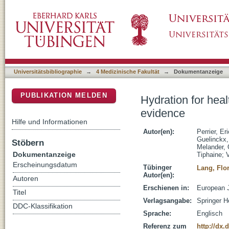
Hydration for health hypothesis: a narrative 
DSpace Repositorium (Manakin basiert)
Universitätsbibliographie
→
4 Medizinische Fakultät
→
Dokumentanzeige
PUBLIKATION MELDEN
Hydration for heal
evidence
Hilfe und Informationen
Autor(en):
Perrier, Er
Guelinckx,
Stöbern
Melander, 
Dokumentanzeige
Tiphaine
;
V
Erscheinungsdatum
Tübinger
Lang, Flo
Autor(en):
Autoren
Erschienen in:
European J
Titel
Verlagsangabe:
Springer H
DDC-Klassifikation
Sprache:
Englisch
Referenz zum
http://dx.