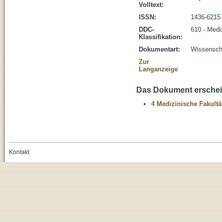
Volltext:
ISSN:
1436-6215
DDC-
610 - Medi
Klassifikation:
Dokumentart:
Wissenscha
Zur
Langanzeige
Das Dokument erschein
4 Medizinische Fakultä
Kontakt