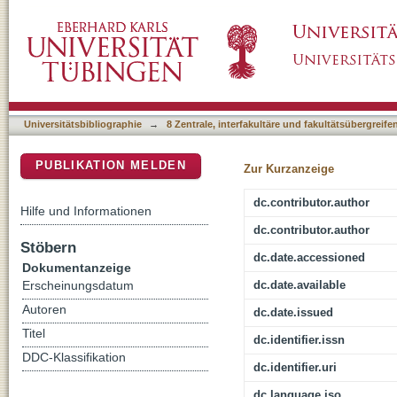
Beyond Self-Control: Mechanisms of Hedonic
DSpace Repositorium (Manakin basiert)
Universitätsbibliographie
→
8 Zentrale, interfakultäre und fakultätsübergreif
PUBLIKATION MELDEN
Zur Kurzanzeige
dc.contributor.author
Hilfe und Informationen
dc.contributor.author
Stöbern
dc.date.accessioned
Dokumentanzeige
dc.date.available
Erscheinungsdatum
Autoren
dc.date.issued
Titel
dc.identifier.issn
DDC-Klassifikation
dc.identifier.uri
dc.language.iso