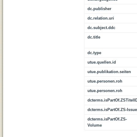
dc.publisher
dc.relation.uri
dc.subject.ddc
dc.title
dc.type
utue.quellen.id
utue.publikation.seiten
utue.personen.roh
utue.personen.roh
dcterms.isPartOf.ZSTitelI
dcterms.isPartOf.ZS-Issue
dcterms.isPartOf.ZS-
Volume