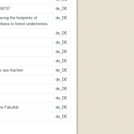
-59737
de_DE
acing the footprints of
de_DE
baria to forest understories.
de_DE
de_DE
de_DE
de_DE
ms aus Aachen
de_DE
de_DE
de_DE
de_DE
he Fakultät
de_DE
de_DE