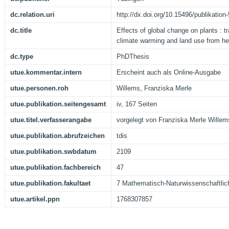
dc.relation.uri
http://dx.doi.org/10.15496/publikation
dc.title
Effects of global change on plants : tr
climate warming and land use from her
dc.type
PhDThesis
utue.kommentar.intern
Erscheint auch als Online-Ausgabe
utue.personen.roh
Willems, Franziska Merle
utue.publikation.seitengesamt
iv, 167 Seiten
utue.titel.verfasserangabe
vorgelegt von Franziska Merle Wille
utue.publikation.abrufzeichen
tdis
utue.publikation.swbdatum
2109
utue.publikation.fachbereich
47
utue.publikation.fakultaet
7 Mathematisch-Naturwissenschaftlic
utue.artikel.ppn
1768307857