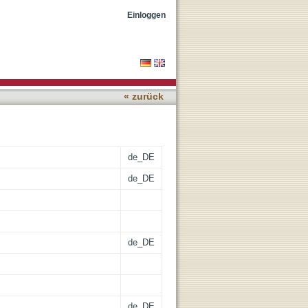
ming and land use from
Einloggen
« zurück
de_DE
de_DE
de_DE
de_DE