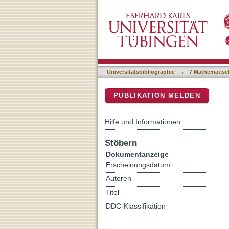
Effects of global change o
DSpace Repositorium (Manakin b
herbaria to forest understo
Universitätsbibliographie
→
7 Mathematisc
PUBLIKATION MELDEN
Hilfe und Informationen
Stöbern
Dokumentanzeige
Erscheinungsdatum
Autoren
Titel
DDC-Klassifikation