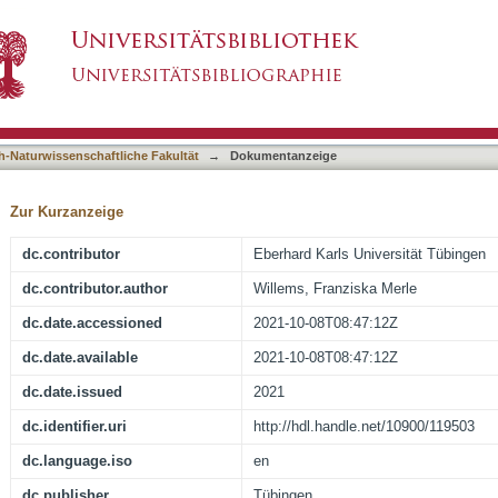
n plants : tracing the footprints of climate war
asiert)
ries.
h-Naturwissenschaftliche Fakultät
→
Dokumentanzeige
Zur Kurzanzeige
dc.contributor
Eberhard Karls Universität Tübingen
dc.contributor.author
Willems, Franziska Merle
dc.date.accessioned
2021-10-08T08:47:12Z
dc.date.available
2021-10-08T08:47:12Z
dc.date.issued
2021
dc.identifier.uri
http://hdl.handle.net/10900/119503
dc.language.iso
en
dc.publisher
Tübingen